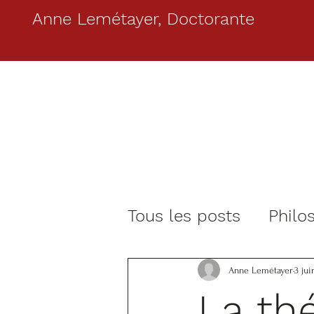
Anne Lemétayer, Doctorante
Tous les posts
Philos
Richard Swinburne
Anne Lemétayer
3 jui
La th