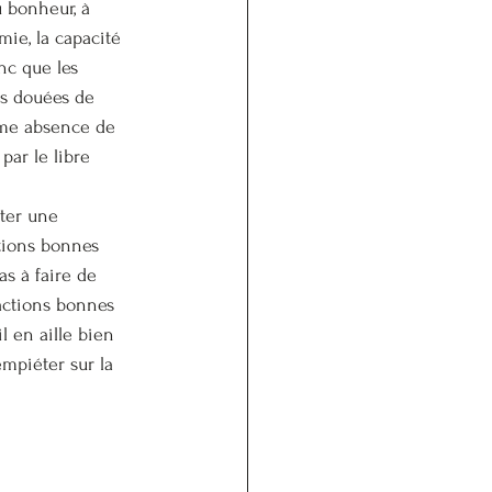
u bonheur, à 
mie, la capacité 
nc que les 
es douées de 
mme absence de 
par le libre 
uter une 
tions bonnes 
as à faire de 
'actions bonnes 
 en aille bien 
empiéter sur la 