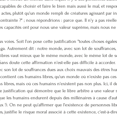
capables de choisir et faire le bien mais aussi le mal, et respo
actes, plutôt qu'un monde rempli de créatures agissant par ins
ontrainte ?" ; nous répondrions : parce que. Il n'y a pas réell
 Ces capacités ont pour nous une valeur suprême, mais nous ne
eux voies. Soit l'on pose cette justification "toutes choses égales 
inga. Autrement dit : notre monde, avec son lot de souffrances,
ibres 
vaut mieux que le même monde, avec le même lot de so
ans doute cette affirmation n'est-elle pas difficile à accorder. 
ec son lot de souffrances dues aux choix mauvais des êtres hum
l contient ces humains libres, qu'un monde où n'existe pas ces
 libres, mais où ces humains n'existent pas non plus. Ici, il 
 justification qui démontre que le libre arbitre a une valeur 
 que les humains endurent depuis des millénaires à cause d'au
ux !). On ne peut qu'affirmer que l'existence de personnes lib
, justifie le risque moral associé à cette existence, c'est-à-dir