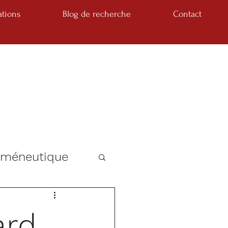
ations
Blog de recherche
Contact
rméneutique
ard