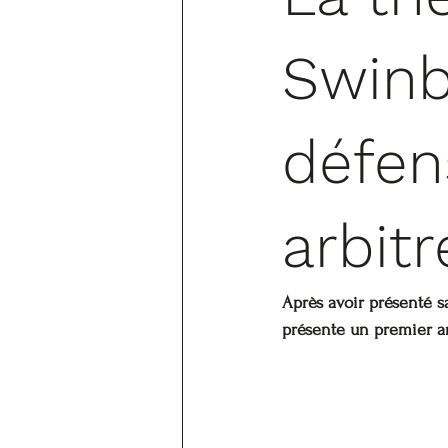
Swinb
défens
arbitr
Après avoir présenté 
présente un premier ar