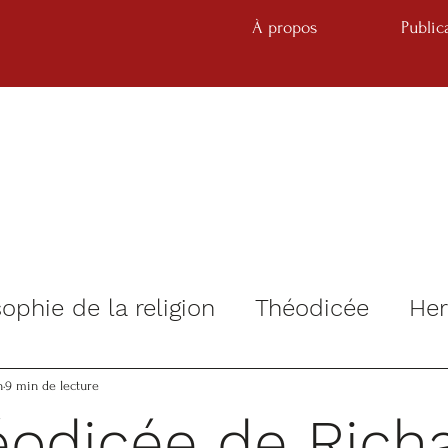
À propos
Public
ophie de la religion
Théodicée
He
n
9 min de lecture
éodicée de Rich