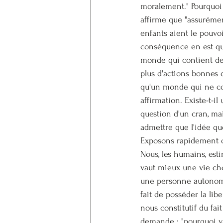
moralement." Pourquoi 
affirme que "assurémen
enfants aient le pouvo
conséquence en est qu'i
monde qui contient des
plus d'actions bonnes q
qu'un monde qui ne con
affirmation. Existe-t-il
question d'un cran, mai
admettre que l'idée qu
Exposons rapidement ce
Nous, les humains, esti
vaut mieux une vie choi
une personne autonome 
fait de posséder la libe
nous constitutif du fai
demande : "pourquoi v