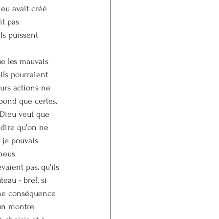
ieu avait créé 
it pas 
ils puissent 
ue les mauvais 
ils pourraient 
eurs actions ne 
pond que certes, 
, Dieu veut que 
-dire qu'on ne 
 je pouvais 
neus 
aient pas, qu'ils 
au - bref, si 
cune conséquence 
 un montre 