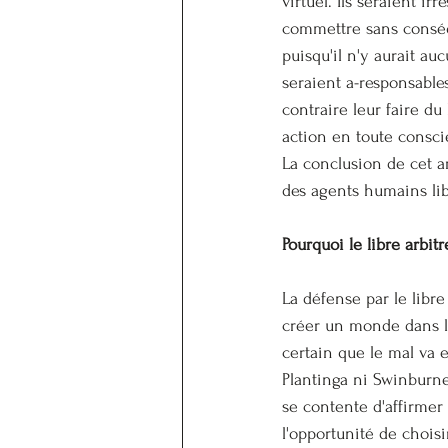
virtuel. Ils seraient ir
commettre sans conséqu
puisqu'il n'y aurait au
seraient a-responsables
contraire leur faire du
action en toute consci
La conclusion de cet a
des agents humains lib
Pourquoi le libre arbitr
La défense par le libr
créer un monde dans leq
certain que le mal va e
Plantinga ni Swinburn
se contente d'affirmer 
l'opportunité de chois