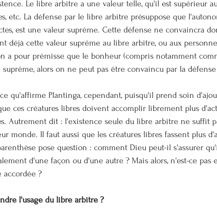
tence. Le libre arbitre a une valeur telle, qu'il est supérieur a
s, etc. 
La défense par le libre arbitre présuppose que l'autono
 actes, est une valeur suprême. Cette défense ne convaincra do
t déjà cette valeur suprême au libre arbitre, ou aux personn
i l'on a pour prémisse que le bonheur (compris notamment co
n suprême, alors on ne peut pas être convaincu par la défense 
t ce qu'affirme Plantinga, cependant, puisqu'il prend soin d'ajo
ue ces créatures libres doivent accomplir librement plus d'ac
. Autrement dit : l'existence seule du libre arbitre ne suffit p
r monde. Il faut aussi que les créatures libres fassent plus d
arenthèse pose question : comment Dieu peut-il s'assurer qu'il
inalement d'une façon ou d'une autre ? Mais alors, n'est-ce pas 
e accordée ?
ndre l'usage du libre arbitre ?