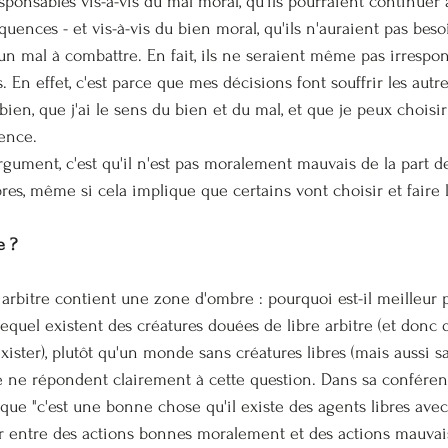
responsables vis-à-vis du mal moral, qu'ils pourraient continuer 
ences - et vis-à-vis du bien moral, qu'ils n'auraient pas beso
cun mal à combattre. En fait, ils ne seraient même pas irrespons
. En effet,
 c'est parce que mes décisions font souffrir les autr
 bien, que j'ai le sens du bien et du mal, et que je peux chois
ence.
rgument, c'est qu'il n'est pas moralement mauvais de la part d
res, même si cela implique que certains vont choisir et faire 
e ?
e arbitre contient une zone d'ombre : pourquoi est-il meilleur
uel existent des créatures douées de libre arbitre (et donc da
xister), plutôt qu'un monde sans créatures libres (mais aussi s
e ne répondent clairement à cette question. Dans sa confére
que "c'est une bonne chose qu'il existe des agents libres avec
ir entre des actions bonnes moralement et des actions mauvai