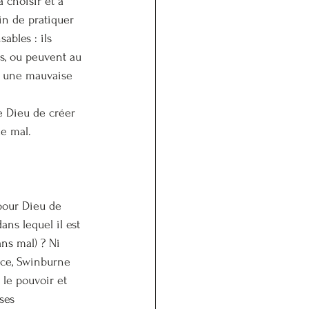
à choisir et à 
in de pratiquer 
ables : ils 
es, ou peuvent au 
ir une mauvaise 
e Dieu de créer 
le mal.
 pour Dieu de 
ns lequel il est 
ans mal) ? Ni 
nce, Swinburne 
 le pouvoir et 
ses 