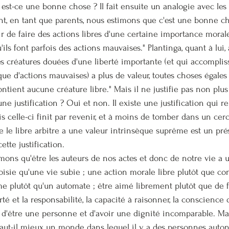
est-ce une bonne chose ? Il fait ensuite un analogie avec les 
t, en tant que parents, nous estimons que c'est une bonne c
ir de faire des actions libres d'une certaine importance moral
ls font parfois des actions mauvaises." Plantinga, quant à lui, 
 créatures douées d'une liberté importante (et qui accomplis
ue d'actions mauvaises) a plus de valeur, toutes choses égales p
tient aucune créature libre." Mais il ne justifie pas non plus
 une justification ? Oui et non. Il existe une justification qui r
s celle-ci finit par revenir, et à moins de tomber dans un cercl
e le libre arbitre a une valeur intrinsèque suprême est un pré
tte justification.
mons qu'être les auteurs de nos actes et donc de notre vie a un
sie qu'une vie subie ; une action morale libre plutôt que cont
plutôt qu'un automate ; être aimé librement plutôt que de f
rté et la responsabilité, la capacité à raisonner, la conscience d
t d'être une personne et d'avoir une dignité incomparable. Mai
aut-il mieux un monde dans lequel il y a des personnes auto