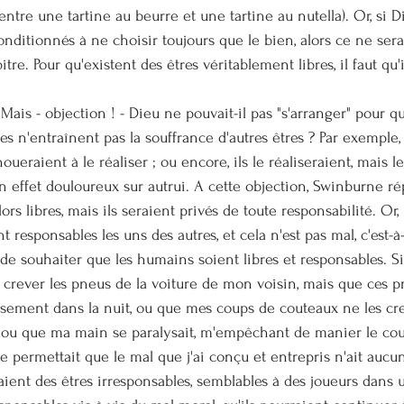
entre une tartine au beurre et une tartine au nutella). Or, si D
conditionnés à ne choisir toujours que le bien, alors ce ne sera
tre. Pour qu'existent des êtres véritablement libres, il faut qu'
 Mais - objection ! - Dieu ne pouvait-il pas "s'arranger" pour q
s n'entraînent pas la souffrance d'autres êtres ? Par exemple, 
oueraient à le réaliser ; ou encore, ils le réaliseraient, mais l
n effet douloureux sur autrui. A cette objection, Swinburne ré
ors libres, mais ils seraient privés de toute responsabilité. Or
t responsables les uns des autres, et cela n'est pas mal, c'est-à
de souhaiter que les humains soient libres et responsables. Si
 crever les pneus de la voiture de mon voisin, mais que ces p
sement dans la nuit, ou que mes coups de couteaux ne les crev
 ou que ma main se paralysait, m'empêchant de manier le coute
e permettait que le mal que j'ai conçu et entrepris n'ait au
raient des êtres irresponsables, semblables à des joueurs dans