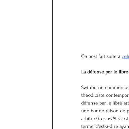
Ce post fait suite à 
cel
La défense par le libre 
Swinburne commence par
théodiciste contempor
défense par le libre ar
une bonne raison de per
arbitre (
free-will
). C'es
terme, c'est-à-dire aya