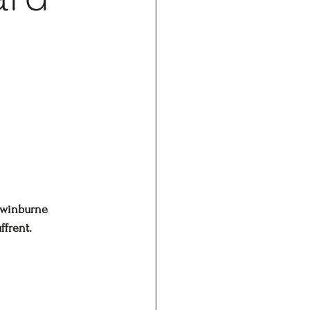
Swinburne 
ffrent.