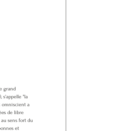
e grand 
), s'appelle "la 
et omniscient a 
ées de libre 
 au sens fort du 
bonnes et 