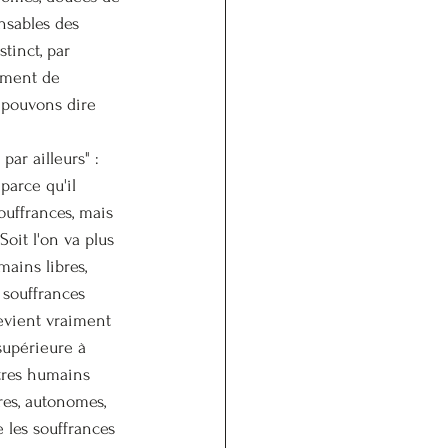
nsables des 
tinct, par 
ement de 
 pouvons dire 
par ailleurs" : 
 
parce qu'il 
uffrances, mais 
Soit l'on va plus 
ains libres, 
 souffrances 
devient vraiment 
supérieure à 
tres humains 
res, autonomes, 
e les souffrances 