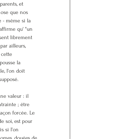
parents, et 
hose que nos 
e - même si la 
affirme qu' "un 
sent librement 
ar ailleurs, 
 cette 
epousse la 
e, l'on doit 
supposé. 
e valeur : il 
rainte ; être 
açon forcée. Le 
e soi, est pour 
s si l'on 
nomes, douées de 