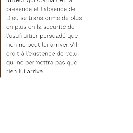
présence et l'absence de 
Dieu se transforme de plus 
en plus en la sécurité de 
l'usufruitier persuadé que 
rien ne peut lui arriver s'il 
croit à l'existence de Celui 
qui ne permettra pas que 
rien lui arrive.
Or, la révélation n'est pas un contenu, mais 
une présence : la présence de Dieu. 
Comment se maintenir dans une relation 
avec Dieu, alors que nous avons cette 
tendance naturelle à ramener le 
Tu
 à un 
Cela
 ? Il faut parvenir à se libérer de notre 
soif de possession : paradoxalement, 