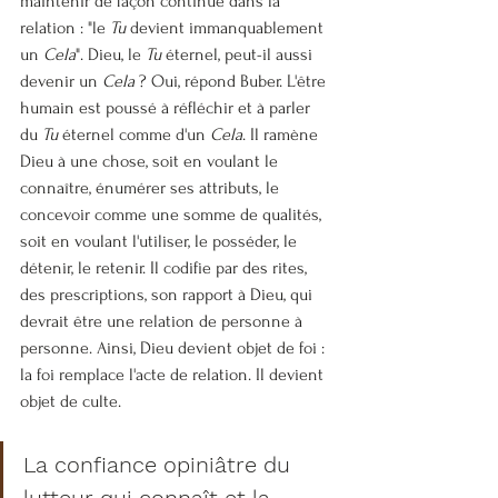
maintenir de façon continue dans la 
relation : "le 
Tu
 devient immanquablement 
un 
Cela
". Dieu, le 
Tu
 éternel, peut-il aussi 
devenir un 
Cela
 ? Oui, répond Buber. L'être 
humain est poussé à réfléchir et à parler 
du 
Tu
 éternel comme d'un 
Cela
. Il ramène 
Dieu à une chose, soit en voulant le 
connaître, énumérer ses attributs, le 
concevoir comme une somme de qualités, 
soit en voulant l'utiliser, le posséder, le 
détenir, le retenir. Il codifie par des rites, 
des prescriptions, son rapport à Dieu, qui 
devrait être une relation de personne à 
personne. Ainsi, Dieu devient objet de foi : 
la foi remplace l'acte de relation. Il devient 
objet de culte.
La confiance opiniâtre du 
lutteur qui connaît et la 