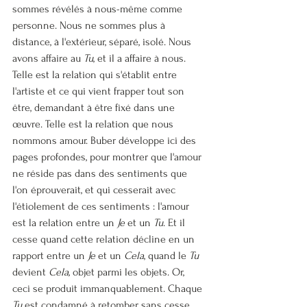
sommes révélés à nous-même comme 
personne. Nous ne sommes plus à 
distance, à l'extérieur, séparé, isolé. Nous 
avons affaire au 
Tu
, et il a affaire à nous.
Telle est la relation qui s'établit entre 
l'artiste et ce qui vient frapper tout son 
être, demandant à être fixé dans une 
œuvre. Telle est la relation que nous 
nommons amour. Buber développe ici des 
pages profondes, pour montrer que l'amour 
ne réside pas dans des sentiments que 
l'on éprouverait, et qui cesserait avec 
l'étiolement de ces sentiments : l'amour 
est la relation entre un 
Je
 et un 
Tu
. Et il 
cesse quand cette relation décline en un 
rapport entre un 
Je
 et un 
Cela
, quand le 
Tu
devient 
Cela, 
objet parmi les objets. Or, 
ceci se produit immanquablement. Chaque 
Tu
 est condamné à retomber sans cesse 